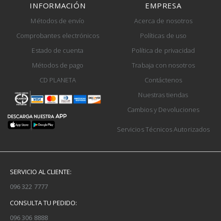
INFORMACIÓN
EMPRESA
Métodos de envío
Acerca de nosotros
Comprobantes electrónicos
Políticas de uso
Estado de cuenta
Política de privacidad
Métodos de pago
Trabaja con nosotros
CD PLANETA
Contáctenos
Nuestras tiendas
Cambios y Devoluciones
Servicios Técnicos Autorizados
SERVICIO AL CLIENTE:
096 322 7777
CONSULTA TU PEDIDO:
096 306 8888